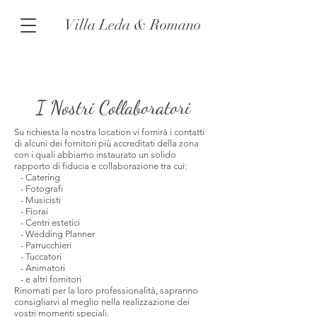
Villa Leda & Romano
I Nostri Collaboratori
Su richiesta la nostra location vi fornirà i contatti
di alcuni dei fornitori più accreditati della zona
con i quali abbiamo instaurato un solido
rapporto di fiducia e collaborazione tra cui:
- Catering
- Fotografi
- Musicisti
- Fiorai
- Centri estetici
- Wedding Planner
- Parrucchieri
- Tuccatori
- Animatori
- e altri fornitori
Rinomati per la loro professionalità, sapranno
consigliarvi al meglio nella realizzazione dei
vostri momenti speciali.